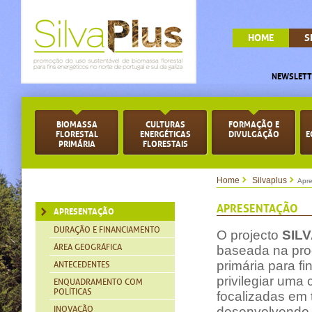
HOME
S
NEWSLETT
BIOMASSA
CULTURAS
FORMAÇÃO E
FLORESTAL
ENERGÉTICAS
DIVULGAÇÃO
E
PRIMÁRIA
FLORESTAIS
Home
Silvaplus
Apre
APRESENTAÇÃO
APRESENTAÇÃO
DURAÇÃO E FINANCIAMENTO
O projecto
SIL
ÁREA GEOGRÁFICA
baseada na pro
primária para fi
ANTECEDENTES
privilegiar uma
ENQUADRAMENTO COM
POLÍTICAS
focalizadas em 
INOVAÇÃO
desenvolvendo 