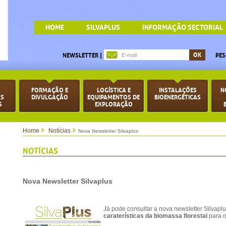
HOME
SILVAPLUS
INFORMAÇÃO SECTORIAL
NEWSLETTER |
PES
FORMAÇÃO E
LOGÍSTICA E
INSTALAÇÕES
N
AS
DIVULGAÇÃO
EQUIPAMENTOS DE
BIOENERGÉTICAS
S
EXPLORAÇÃO
Home
Notícias
Nova Newsletter Silvaplus
NOTÍCIAS
Nova Newsletter Silvaplus
Já pode consultar a nova newsletter Silvap
caraterísticas da biomassa florestal
para o