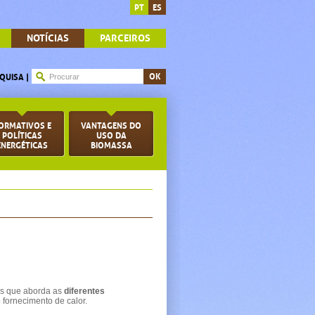
PT
ES
NOTÍCIAS
PARCEIROS
QUISA |
ORMATIVOS E
VANTAGENS DO
POLÍTICAS
USO DA
ENERGÉTICAS
BIOMASSA
lus que aborda as
diferentes
 fornecimento de calor.