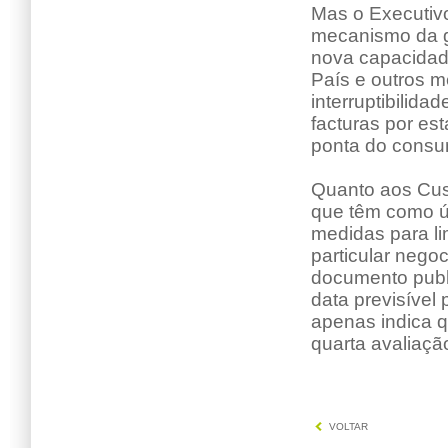
Mas o Executivo
mecanismo da ga
nova capacidade
País e outros m
interruptibilid
facturas por es
ponta do consu
Quanto aos Cus
que têm como ún
medidas para li
particular nego
documento publ
data previsível
apenas indica q
quarta avaliação
VOLTAR