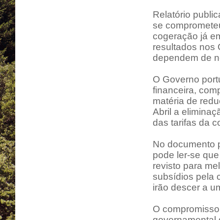
Relatório publi
se comprometeu 
cogeração já em
resultados nos 
dependem de ne
O Governo portu
financeira, com
matéria de redu
Abril a elimina
das tarifas da 
No documento p
pode ler-se qu
revisto para mel
subsídios pela c
irão descer a u
O compromisso 
governamental d